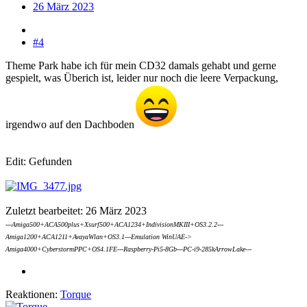
26 März 2023
#4
Theme Park habe ich für mein CD32 damals gehabt und gerne
gespielt, was Überich ist, leider nur noch die leere Verpackung,
irgendwo auf den Dachboden
Edit: Gefunden
Zuletzt bearbeitet:
26 März 2023
---Amiga500+ACA500plus+Xsurf500+ACA1234+IndivisionMKIII+OS3.2.2---
Amiga1200+ACA1211+AvayaWlan+OS3.1---Emulation WinUAE->
Amiga4000+CyberstormPPC+OS4.1FE---Raspberry-Pi5-8Gb---PC-i9-285kArrowLake---
Reaktionen:
Torque