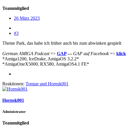
Teammitglied
26 März 2023
#3
Theme Park, das habe ich früher auch bis zum abwinken gespielt
German AMIGA Podcast
=>
GAP
---
GAP auf Facebook
=>
klick
*Amiga1200, IceDrake, AmigaOS 3.2.2
*
*AmigaOneX5000, RX580, AmigaOS4.1 FE*
Reaktionen:
Torque
und
Hornsk001
Hornsk001
Administrator
Teammitglied