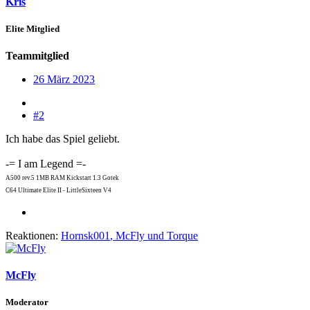
Kris
Elite Mitglied
Teammitglied
26 März 2023
#2
Ich habe das Spiel geliebt.
-= I am Legend =-
A500 rev.5 1MB RAM Kickstart 1.3 Gotek
C64 Ultimate Elite II - LittleSixteen V4
Reaktionen:
Hornsk001
,
McFly
und
Torque
McFly
Moderator